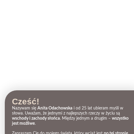
Cześć!
Nazywam się
Anita Odachowska
i od 25 lat ubieram myśli w
słowa. Uważam, że jednymi z najlepszych rzeczy w życiu są
wschody i zachody słońca
. Między jednym a drugim –
wszystko
jest możliwe
.
Zapraszam Cię do mojego świata, który wciąż jest
po tej stronie
.