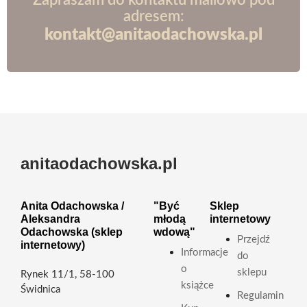
Zapraszam do kontaktu mailowo pod
adresem:
kontakt@anitaodachowska.pl
anitaodachowska.pl
Anita Odachowska /
"Być
Sklep
Aleksandra
młodą
internetowy
Odachowska (sklep
wdową"
Przejdź
internetowy)
Informacje
do
o
sklepu
Rynek 11/1, 58-100
książce
Świdnica
Regulamin