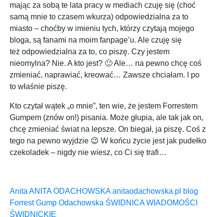
mając za sobą te lata pracy w mediach czuję się (choć
samą mnie to czasem wkurza) odpowiedzialna za to
miasto – choćby w imieniu tych, którzy czytają mojego
bloga, są fanami na moim fanpage’u. Ale czuję się
też odpowiedzialna za to, co piszę. Czy jestem
nieomylna? Nie. A kto jest? 🙂 Ale… na pewno chcę coś
zmieniać, naprawiać, kreować… Zawsze chciałam. I po
to właśnie piszę.
Kto czytał wątek „o mnie”, ten wie, że jestem Forrestem
Gumpem (znów on!) pisania. Może głupia, ale tak jak on,
chcę zmieniać świat na lepsze. On biegał, ja piszę. Coś z
tego na pewno wyjdzie 😉 W końcu życie jest jak pudełko
czekoladek – nigdy nie wiesz, co Ci się trafi…
Anita
ANITA ODACHOWSKA
anitaodachowska.pl
blog
Forrest Gump
Odachowska
ŚWIDNICA
WIADOMOŚCI
ŚWIDNICKIE