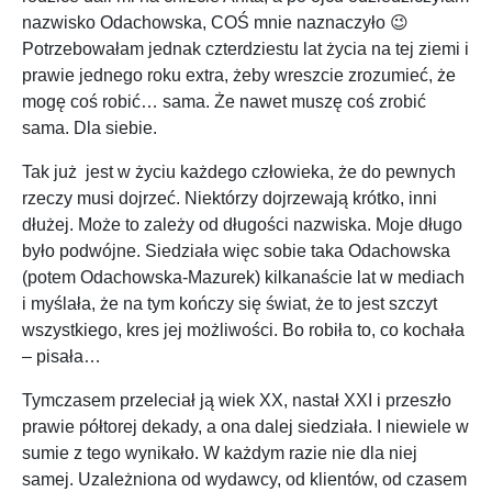
nazwisko Odachowska, COŚ mnie naznaczyło 😉
Potrzebowałam jednak czterdziestu lat życia na tej ziemi i
prawie jednego roku extra, żeby wreszcie zrozumieć, że
mogę coś robić… sama. Że nawet muszę coś zrobić
sama. Dla siebie.
Tak już jest w życiu każdego człowieka, że do pewnych
rzeczy musi dojrzeć. Niektórzy dojrzewają krótko, inni
dłużej. Może to zależy od długości nazwiska. Moje długo
było podwójne. Siedziała więc sobie taka Odachowska
(potem Odachowska-Mazurek) kilkanaście lat w mediach
i myślała, że na tym kończy się świat, że to jest szczyt
wszystkiego, kres jej możliwości. Bo robiła to, co kochała
– pisała…
Tymczasem przeleciał ją wiek XX, nastał XXI i przeszło
prawie półtorej dekady, a ona dalej siedziała. I niewiele w
sumie z tego wynikało. W każdym razie nie dla niej
samej. Uzależniona od wydawcy, od klientów, od czasem