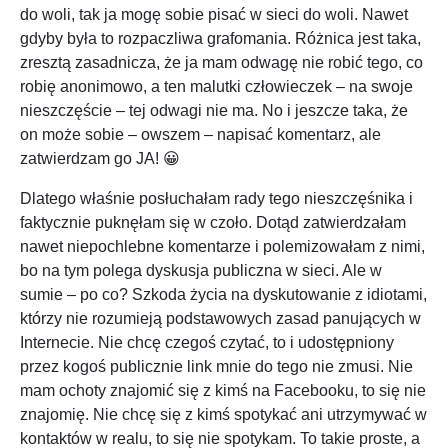
do woli, tak ja mogę sobie pisać w sieci do woli. Nawet
gdyby była to rozpaczliwa grafomania. Różnica jest taka,
zresztą zasadnicza, że ja mam odwagę nie robić tego, co
robię anonimowo, a ten malutki człowieczek – na swoje
nieszczęście – tej odwagi nie ma. No i jeszcze taka, że
on może sobie – owszem – napisać komentarz, ale
zatwierdzam go JA! 😀
Dlatego właśnie posłuchałam rady tego nieszczęśnika i
faktycznie puknęłam się w czoło. Dotąd zatwierdzałam
nawet niepochlebne komentarze i polemizowałam z nimi,
bo na tym polega dyskusja publiczna w sieci. Ale w
sumie – po co? Szkoda życia na dyskutowanie z idiotami,
którzy nie rozumieją podstawowych zasad panujących w
Internecie. Nie chcę czegoś czytać, to i udostępniony
przez kogoś publicznie link mnie do tego nie zmusi. Nie
mam ochoty znajomić się z kimś na Facebooku, to się nie
znajomię. Nie chcę się z kimś spotykać ani utrzymywać w
kontaktów w realu, to się nie spotykam. To takie proste, a