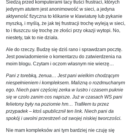
Siedzą przed komputerami tacy tłuści frustraci, których
jedynym atutem jest anonimowość w sieci, a jedyna
aktywność fizyczna to klikanie w klawiaturę lub pykanie
myszką, i myślą, że jak tej frustracji trochę wyleją w sieci,
to i tłuszczu się trochę ze złości przy okazji wytopi. No,
niestety, tak to nie działa.
Ale do rzeczy. Budzę się dziś rano i sprawdzam pocztę.
Jest powiadomienie o komentarzu do zatwierdzenia na
moim blogu. Czytam i oczom własnym nie wierzę…
Pani z torebką, żenua… Jest pani wielkim chodzącym
niespełnieniem i kompleksem. Malizną o rozdmuchanym
ego. Niech pani częściej zerka w lustro i czasem puknie
się w czolo zanim cos napisze. Już w czasach WS pani
felietony były na poziomie hm… Trafiłem tu przez
przypadek – ktoś upublicznił ten link. Niech pani da
spokój i uwolni przestrzeń od swojej niskiej tworczości.
Nie mam kompleksów ani tym bardziej nie czuję się