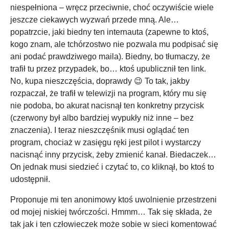
niespełniona – wręcz przeciwnie, choć oczywiście wiele
jeszcze ciekawych wyzwań przede mną. Ale…
popatrzcie, jaki biedny ten internauta (zapewne to ktoś,
kogo znam, ale tchórzostwo nie pozwala mu podpisać się
ani podać prawdziwego maila). Biedny, bo tłumaczy, że
trafił tu przez przypadek, bo… ktoś upublicznił ten link.
No, kupa nieszczęścia, doprawdy 😉 To tak, jakby
rozpaczał, że trafił w telewizji na program, który mu się
nie podoba, bo akurat nacisnął ten konkretny przycisk
(czerwony był albo bardziej wypukły niż inne – bez
znaczenia). I teraz nieszczęśnik musi oglądać ten
program, chociaż w zasięgu ręki jest pilot i wystarczy
nacisnąć inny przycisk, żeby zmienić kanał. Biedaczek…
On jednak musi siedzieć i czytać to, co kliknął, bo ktoś to
udostępnił.
Proponuje mi ten anonimowy ktoś uwolnienie przestrzeni
od mojej niskiej twórczości. Hmmm… Tak się składa, że
tak jak i ten człowieczek może sobie w sieci komentować